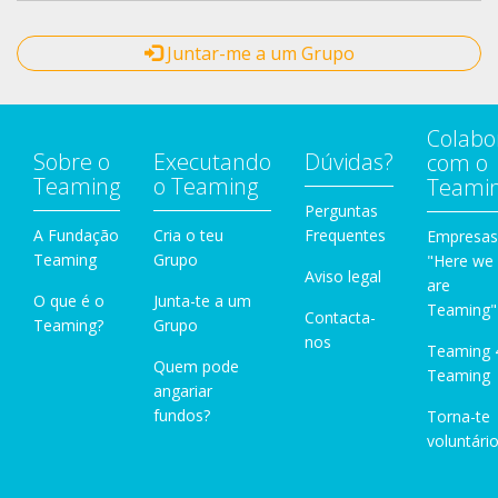
Juntar-me a um Grupo
Colabo
Sobre o
Executando
Dúvidas?
com o
Teaming
o Teaming
Teami
Perguntas
A Fundação
Cria o teu
Frequentes
Empresas
Teaming
Grupo
"Here we
Aviso legal
are
O que é o
Junta-te a um
Teaming"
Contacta-
Teaming?
Grupo
nos
Teaming 
Quem pode
Teaming
angariar
fundos?
Torna-te
voluntário