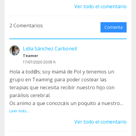
Ver todo el comentario
2 Comentarios
Comenta
Lidia Sánchez Carbonell
Teamer
17/07/2020 20:05 h
Hola a tod@s; soy mamá de Pol y tenemos un
grupo en Teaming para poder costear las
terapias que necesita recibir nuestro hijo con
parálisis cerebral.
Os animo a que conozcáis un poquito a nuestro
hijo, necesitamos un empujón de personas con
Leer más...
grandes corazones.
Ver todo el comentario
El grupo se llama: Todos con Pol
Un abraz grande