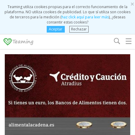
×
Teaming utiliza cookies propias para el correcto funcionamiento de la
plataforma. NO utiliza cookies de publicidad. Lo que sí utiliza son cookies
de terceros para la medición (
haz click aquí para leer más
), ¿deseas
consentir estas cookies?
Aceptar
Rechazar
☰