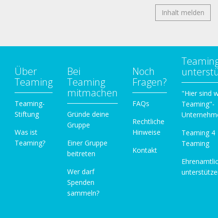
Inhalt melden
Teamin
Über
Bei
Noch
unterst
Teaming
Teaming
Fragen?
mitmachen
"Hier sind w
Teaming-
FAQs
Teaming"-
Stiftung
Gründe deine
Unternehm
Rechtliche
Gruppe
Was ist
Hinweise
Teaming 4
Teaming?
Einer Gruppe
Teaming
Kontakt
beitreten
Ehrenamtli
Wer darf
unterstütz
Spenden
sammeln?