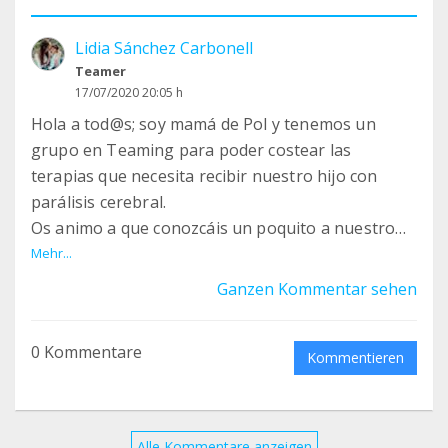
Lidia Sánchez Carbonell
Teamer
17/07/2020 20:05 h
Hola a tod@s; soy mamá de Pol y tenemos un
grupo en Teaming para poder costear las
terapias que necesita recibir nuestro hijo con
parálisis cerebral.
Os animo a que conozcáis un poquito a nuestro
hijo, necesitamos un empujón de personas con
Mehr...
grandes corazones.
Ganzen Kommentar sehen
El grupo se llama: Todos con Pol
Un abraz grande
0 Kommentare
Kommentieren
Alle Kommentare anzeigen