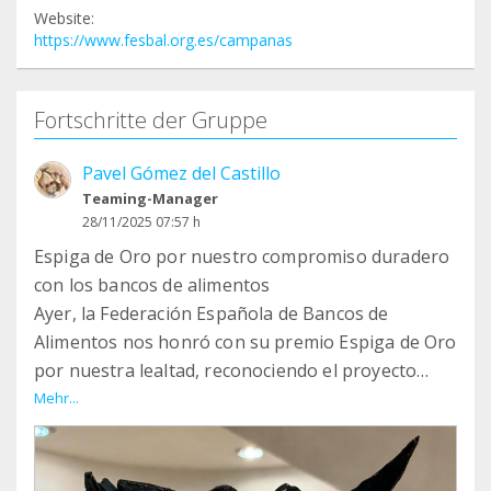
Website:
https://www.fesbal.org.es/campanas
Fortschritte der Gruppe
Pavel Gómez del Castillo
Teaming-Manager
28/11/2025 07:57 h
Espiga de Oro por nuestro compromiso duradero
con los bancos de alimentos
Ayer, la Federación Española de Bancos de
Alimentos nos honró con su premio Espiga de Oro
por nuestra lealtad, reconociendo el proyecto
duradero que hemos estado llevando a cabo
Mehr...
juntos.
A través de esta iniciativa de Crédito y Caución
cualquier persona puede donar solo un euro al