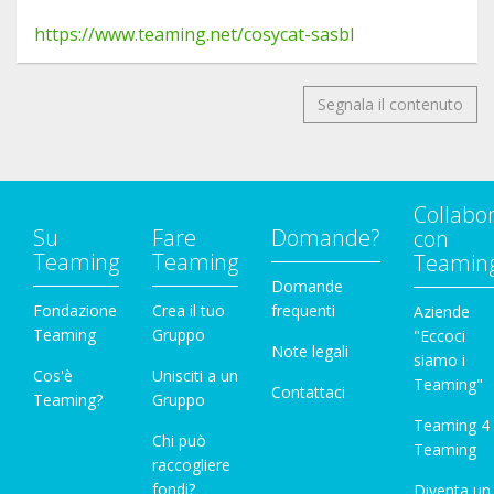
https://www.teaming.net/cosycat-sasbl
Segnala il contenuto
Collabo
Su
Fare
Domande?
con
Teaming
Teaming
Teamin
Domande
Fondazione
Crea il tuo
frequenti
Aziende
Teaming
Gruppo
"Eccoci
Note legali
siamo i
Cos'è
Unisciti a un
Teaming"
Contattaci
Teaming?
Gruppo
Teaming 4
Chi può
Teaming
raccogliere
fondi?
Diventa un