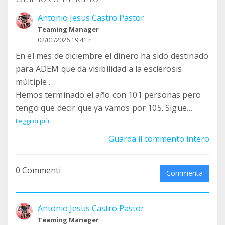
Antonio Jesus Castro Pastor
Teaming Manager
02/01/2026 19:41 h
En el mes de diciembre el dinero ha sido destinado
para ADEM que da visibilidad a la esclerosis
múltiple .
Hemos terminado el año con 101 personas pero
tengo que decir que ya vamos por 105. Sigue
creciendo está bonita familia y todo es por la
Leggi di più
visibilidad que dais todos ustedes
Guarda il commento intero
GRACIAS GRACIAS Y GRACIAS
0 Commenti
Commenta
Antonio Jesus Castro Pastor
Teaming Manager