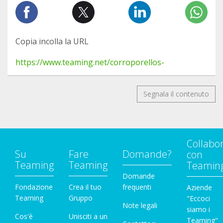
Copia incolla la URL
https://www.teaming.net/corroporellos-
Segnala il contenuto
Collabo
Su
Fare
Domande?
con
Teaming
Teaming
Teamin
Domande
Fondazione
Crea il tuo
frequenti
Aziende
Teaming
Gruppo
"Eccoci
Note legali
siamo i
Cos'è
Unisciti a un
Teaming"