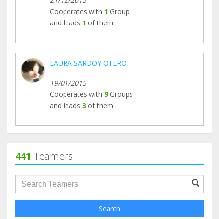
21/12/2015
Cooperates with
1
Group
and leads
1
of them
LAURA SARDOY OTERO
19/01/2015
Cooperates with
9
Groups
and leads
3
of them
441
Teamers
groupProfile.searchForm.search.text???
Search