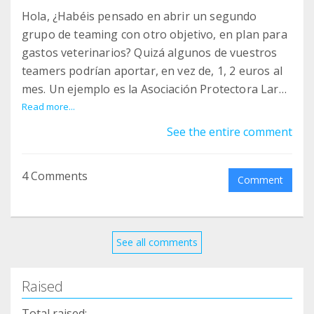
Hola, ¿Habéis pensado en abrir un segundo
grupo de teaming con otro objetivo, en plan para
gastos veterinarios? Quizá algunos de vuestros
teamers podrían aportar, en vez de, 1, 2 euros al
mes. Un ejemplo es la Asociación Protectora Lara,
tiene varios grupos de teaming: para la arena,
Read more...
para gastos veterianarios, no se si tienen 5
See the entire comment
grupos diferentes. Es solo una sugerencia.
4 Comments
Comment
See all comments
Raised
Total raised: