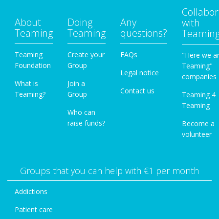
Collabor
About
Doing
Any
with
Teaming
Teaming
questions?
Teamin
Teaming
Create your
FAQs
"Here we a
Foundation
Group
Teaming"
Legal notice
companies
What is
Join a
Contact us
Teaming?
Group
Teaming 4
Teaming
Who can
raise funds?
Become a
volunteer
Groups that you can help with €1 per month
Addictions
Patient care