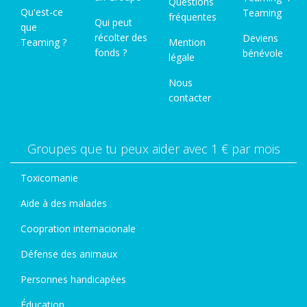
Questions
Qu'est-ce
Teaming
fréquentes
Qui peut
que
récolter des
Deviens
Teaming ?
Mention
fonds ?
bénévole
légale
Nous
contacter
Groupes que tu peux aider avec 1 € par mois
Toxicomanie
Aide à des malades
Coopration internacionale
Défense des animaux
Personnes handicapées
Éducation