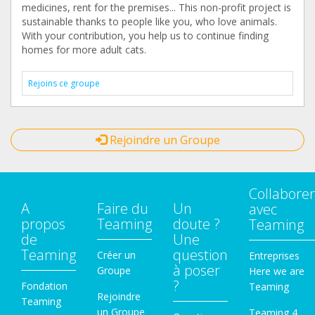
medicines, rent for the premises... This non-profit project is
sustainable thanks to people like you, who love animals.
With your contribution, you help us to continue finding
homes for more adult cats.
Rejoins ce groupe
Rejoindre un Groupe
Collaborer
A
Faire du
Un
avec
propos
Teaming
doute ?
Teaming
de
Une
Teaming
question
Créer un
Entreprises
à poser
Groupe
Here we are
?
Fondation
Teaming
Rejoindre
Teaming
un Groupe
Teaming 4