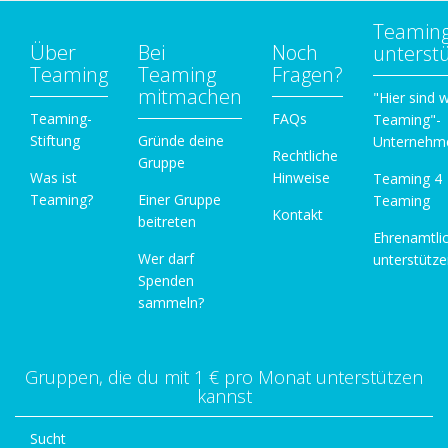
Teamin
Über
Bei
Noch
unterst
Teaming
Teaming
Fragen?
mitmachen
"Hier sind w
Teaming-
FAQs
Teaming"-
Stiftung
Gründe deine
Unternehm
Rechtliche
Gruppe
Was ist
Hinweise
Teaming 4
Teaming?
Einer Gruppe
Teaming
Kontakt
beitreten
Ehrenamtli
Wer darf
unterstütz
Spenden
sammeln?
Gruppen, die du mit 1 € pro Monat unterstützen
kannst
Sucht