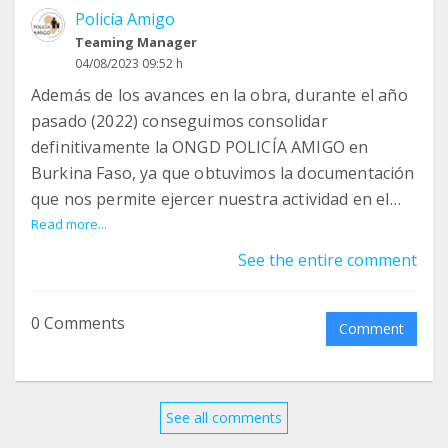
Policía Amigo
Teaming Manager
04/08/2023 09:52 h
Además de los avances en la obra, durante el año
pasado (2022) conseguimos consolidar
definitivamente la ONGD POLICÍA AMIGO en
Burkina Faso, ya que obtuvimos la documentación
que nos permite ejercer nuestra actividad en el
país con todas las garantías: la propia
Read more...
autorización para ejercer nuestra actividad, el
See the entire comment
número IFU (equivalente al CIF español), la
inscripción en el Registro de Organización sin
0 Comments
Ánimo de Lucro de Burkina Faso y,
Comment
fundamentalmente, un convenio bilateral suscrito
con el Gobierno de Burkina Faso.
See all comments