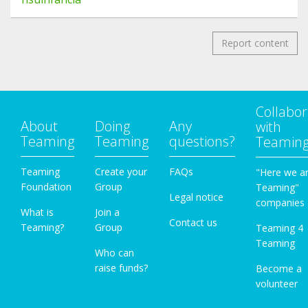
Report content
Collabor
About
Doing
Any
with
Teaming
Teaming
questions?
Teamin
Teaming
Create your
FAQs
"Here we a
Foundation
Group
Teaming"
Legal notice
companies
What is
Join a
Contact us
Teaming?
Group
Teaming 4
Teaming
Who can
raise funds?
Become a
volunteer