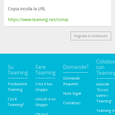
Copia incolla la URL
https://www.teaming.net/comip
Segnala il contenuto
Collabo
Su
Fare
Domande?
con
Teaming
Teaming
Teamin
Domande
Fondazione
Crea il tuo
frequenti
Aziende
Teaming
Gruppo
"Eccoci
Note legali
siamo i
Cos'è
Unisciti a un
Teaming"
Contattaci
Teaming?
Gruppo
Teaming 4
Chi può