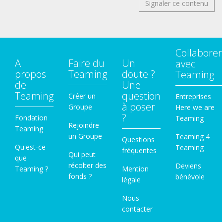
Signaler ce contenu
Collaborer
A
Faire du
Un
avec
propos
Teaming
doute ?
Teaming
de
Une
Teaming
question
Créer un
Entreprises
à poser
Groupe
Here we are
?
Fondation
Teaming
Rejoindre
Teaming
un Groupe
Teaming 4
Questions
Qu'est-ce
Teaming
fréquentes
Qui peut
que
récolter des
Deviens
Teaming ?
Mention
fonds ?
bénévole
légale
Nous
contacter