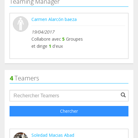
Teaming Manager
Carmen Alarcón baeza
19/04/2017
Collabore avec
5
Groupes
et dirige
1
d'eux
4
Teamers
groupProfile.searchForm.search.text???
Chercher
Soledad Macias Abad