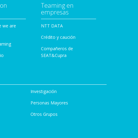
con
Teaming en
empresas
e we are
NTT DATA
Crédito y caución
aming
Compañeros de
io
SEAT&Cupra
Investigación
Personas Mayores
Otros Grupos