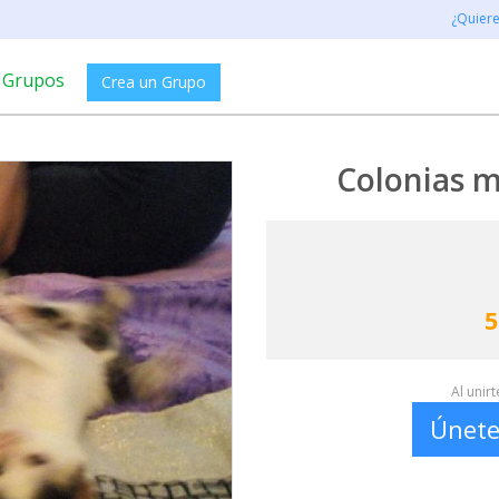
¿Quier
Grupos
Crea un Grupo
Colonias m
5
Al unir
Únete