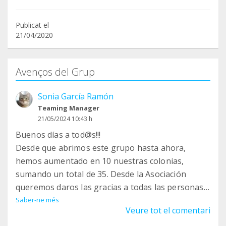
Publicat el
21/04/2020
Avenços del Grup
Sonia García Ramón
Teaming Manager
21/05/2024 10:43 h
Buenos días a tod@s!!!
Desde que abrimos este grupo hasta ahora,
hemos aumentado en 10 nuestras colonias,
sumando un total de 35. Desde la Asociación
queremos daros las gracias a todas las personas
que colaboráis de alguna manera con nosotros
Saber-ne més
Veure tot el comentari
para darle una vida mejor a nuestros gatetes.