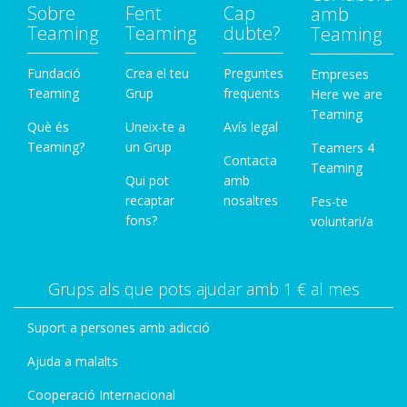
Sobre
Fent
Cap
amb
Teaming
Teaming
dubte?
Teaming
Fundació
Crea el teu
Preguntes
Empreses
Teaming
Grup
freqüents
Here we are
Teaming
Què és
Uneix-te a
Avís legal
Teaming?
un Grup
Teamers 4
Contacta
Teaming
Qui pot
amb
recaptar
nosaltres
Fes-te
fons?
voluntari/a
Grups als que pots ajudar amb 1 € al mes
Suport a persones amb adicció
Ajuda a malalts
Cooperació Internacional