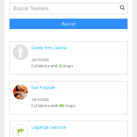
groupProfile.searchForm.search.text???
Buscar
Gisela Eres Garcia
26/7/2026
Col·labora amb
5
Grups
Eva Paspuel
18/7/2026
Col·labora amb
60
Grups
Lagartija Samurai