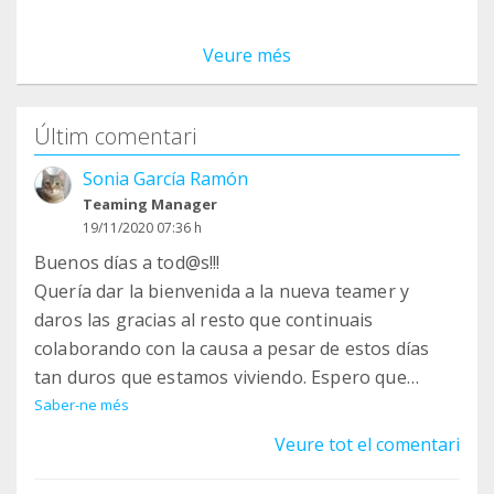
Veure més
Últim comentari
Sonia García Ramón
Teaming Manager
19/11/2020 07:36 h
Buenos días a tod@s!!!
Quería dar la bienvenida a la nueva teamer y
daros las gracias al resto que continuais
colaborando con la causa a pesar de estos días
tan duros que estamos viviendo. Espero que
esteis bien y vuestras familias y allegados
Saber-ne més
también lo estén.
Veure tot el comentari
Saludos