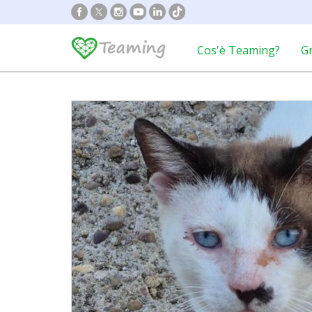
Cos'è Teaming?
G