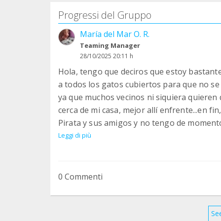
Progressi del Gruppo
María del Mar O. R.
Teaming Manager
28/10/2025 20:11 h
Hola, tengo que deciros que estoy bastant
a todos los gatos cubiertos para que no se
ya que muchos vecinos ni siquiera quieren q
cerca de mi casa, mejor allí enfrente...en fi
Pirata y sus amigos y no tengo de momen
opciones ŕapidas que no "molesten" a los 
Leggi di più
condiciones para ellos y " convencer" a alg
zona donde se encuentran Pirata y los suyo
por toda vuestra ayuda, y disculpad si no e
0 Commenti
cosas de provecho para ellos. ¡Os seguiré 
See