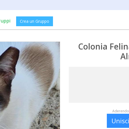
ruppi
Crea un Gruppo
Colonia Feli
Al
Aderendo 
Unisc