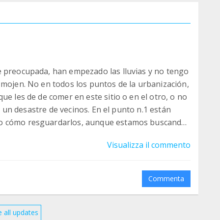
e preocupada, han empezado las lluvias y no tengo
 mojen. No en todos los puntos de la urbanización,
ue les de de comer en este sitio o en el otro, o no
n, un desastre de vecinos. En el punto n.1 están
to cómo resguardarlos, aunque estamos buscando
vecinos. Espero en esta semana tener algo en
Visualizza il commento
ún vecino de la calle para que me deje ponerlo en la
s...os iré contando y haré fotos. Muchas GRACIAS
scribo mucho, pero utilizo el tiempo para hacer
Commenta
informando!
 all updates