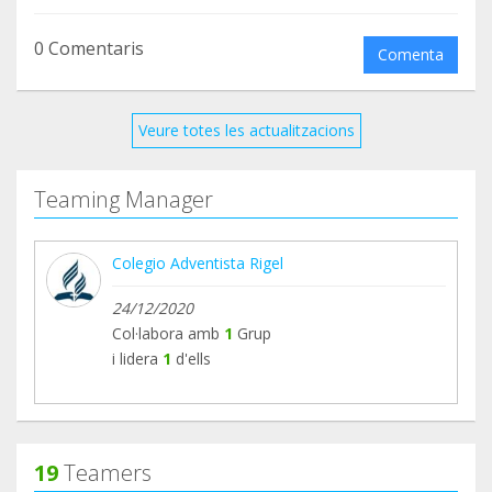
https://www.youtube.com/watch?v=fAqmDXbmAnA
0 Comentaris
Comenta
Veure totes les actualitzacions
Teaming Manager
Colegio Adventista Rigel
24/12/2020
Col·labora amb
1
Grup
i lidera
1
d'ells
19
Teamers