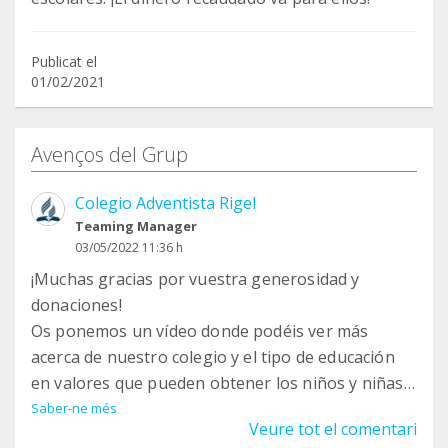
Publicat el
01/02/2021
Avenços del Grup
Colegio Adventista Rigel
Teaming Manager
03/05/2022 11:36 h
¡Muchas gracias por vuestra generosidad y
donaciones!
Os ponemos un vídeo donde podéis ver más
acerca de nuestro colegio y el tipo de educación
en valores que pueden obtener los niños y niñas a
los que ayudáis.
Saber-ne més
Veure tot el comentari