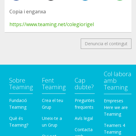
Copia i enganxa
https://www.teaming.net/colegiorigel
Denuncia el contingut
Col·labora
Sobre
Fent
Cap
amb
Teaming
Teaming
dubte?
Teaming
Fundació
Crea el teu
Preguntes
Empreses
Teaming
Grup
freqüents
Here we are
Teaming
Què és
Uneix-te a
Avís legal
Teaming?
un Grup
Teamers 4
Contacta
Teaming