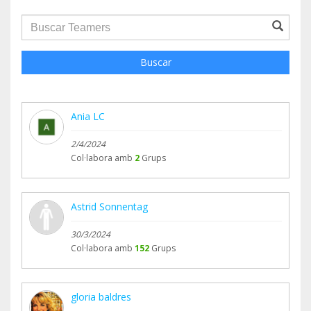
groupProfile.searchForm.search.text???
Buscar
Ania LC
2/4/2024
Col·labora amb
2
Grups
Astrid Sonnentag
30/3/2024
Col·labora amb
152
Grups
gloria baldres