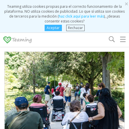
×
Teaming utiliza cookies propias para el correcto funcionamiento de la
plataforma. NO utiliza cookies de publicidad. Lo que sí utiliza son cookies
de terceros para la medición (
haz click aquí para leer más
), ¿deseas
consentir estas cookies?
Aceptar
Rechazar
☰