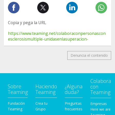
Copia y pega la URL
https://www.teaming.net/colaboraconpersonascon
esclerosismultiple-unidasenlasuperacion-
Denuncia el contenido
Colabora
Sobre
Haciendo
¿Alguna
con
Teaming
Teaming
duda?
Teaming
Fundación
Crea tu
Preguntas
Empresas
Teaming
Grupo
frecuentes
Here we are
Teaming