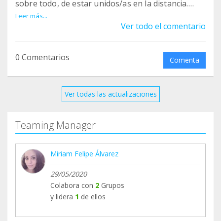
sobre todo, de estar unidos/as en la distancia.
Porque juntas y juntos somos mucho más fuertes
Leer más...
Ver todo el comentario
:)
En los primeros días de junio llegarán las
0 Comentarios
Comenta
primeras recaudaciones. ¡Gracias por aportar tu
granito de arena!
Ver todas las actualizaciones
Teaming Manager
Miriam Felipe Álvarez
29/05/2020
Colabora con
2
Grupos
y lidera
1
de ellos