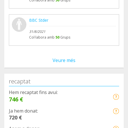
Col·labora amb
50
Grups
BBC Stder
31/8/2021
Col·labora amb
50
Grups
Veure més
recaptat
Hem recaptat fins avui:
746 €
Ja hem donat:
720 €