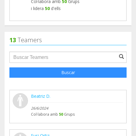
Col·labora amb
50
Grups
i lidera
50
d'ells
13
Teamers
groupProfile.searchForm.search.text???
Buscar
Beatriz D.
26/6/2024
Col·labora amb
50
Grups
Susi Ortiz