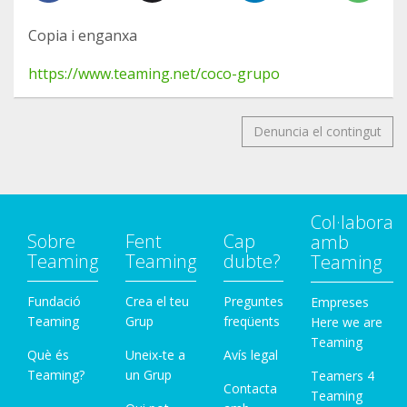
Copia i enganxa
https://www.teaming.net/coco-grupo
Denuncia el contingut
Col·labora
Sobre
Fent
Cap
amb
Teaming
Teaming
dubte?
Teaming
Fundació
Crea el teu
Preguntes
Empreses
Teaming
Grup
freqüents
Here we are
Teaming
Què és
Uneix-te a
Avís legal
Teaming?
un Grup
Teamers 4
Contacta
Teaming