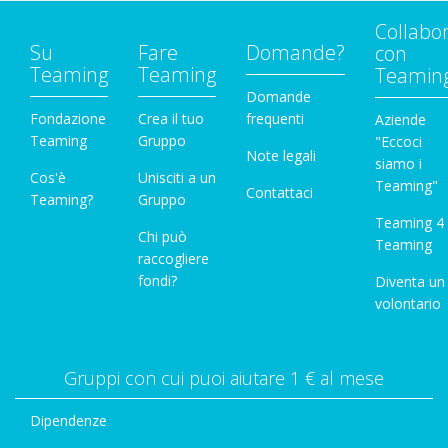
Collabo
Su
Fare
Domande?
con
Teaming
Teaming
Teamin
Domande
Fondazione
Crea il tuo
frequenti
Aziende
Teaming
Gruppo
"Eccoci
Note legali
siamo i
Cos'è
Unisciti a un
Teaming"
Contattaci
Teaming?
Gruppo
Teaming 4
Chi può
Teaming
raccogliere
fondi?
Diventa un
volontario
Gruppi con cui puoi aiutare 1 € al mese
Dipendenze