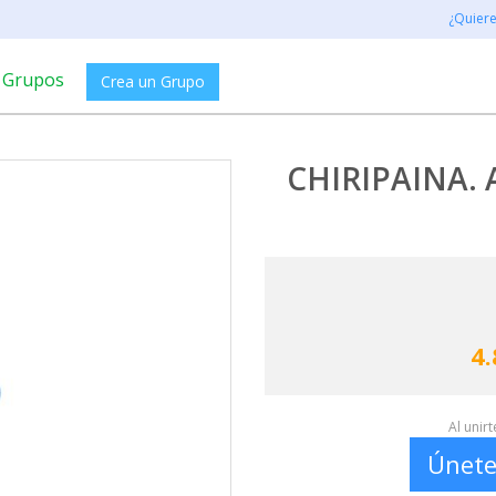
¿Quier
Grupos
Crea un Grupo
CHIRIPAINA. A
4.
Al unir
Únete