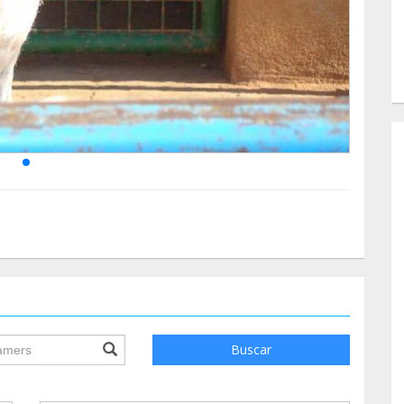
ile.searchForm.search.text???
Buscar