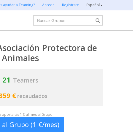
es ayudar a Teaming?
Accede
Regístrate
Español
Buscar
sociación Protectora de
Animales
21
Teamers
859 €
recaudados
te aportarás 1 € al mes al Grupo.
 al Grupo (1 €/mes)