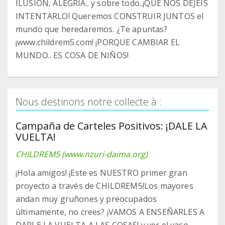
ILUSIÓN, ALEGRÍA.. y sobre todo..¡QUE NOS DEJEIS
INTENTARLO! Queremos CONSTRUIR JUNTOS el
mundo que heredaremos. ¿Te apuntas?
¡www.childrem5.com! ¡PORQUE CAMBIAR EL
MUNDO.. ES COSA DE NIÑOS!
Nous destinons notre collecte à :
Campaña de Carteles Positivos: ¡DALE LA
VUELTA!
CHILDREM5 (www.nzuri-daima.org)
¡Hola amigos! ¡Este es NUESTRO primer gran
proyecto a través de CHILDREM5!Los mayores
andan muy gruñones y preocupados
últimamente, no crees? ¡VAMOS A ENSEÑARLES A