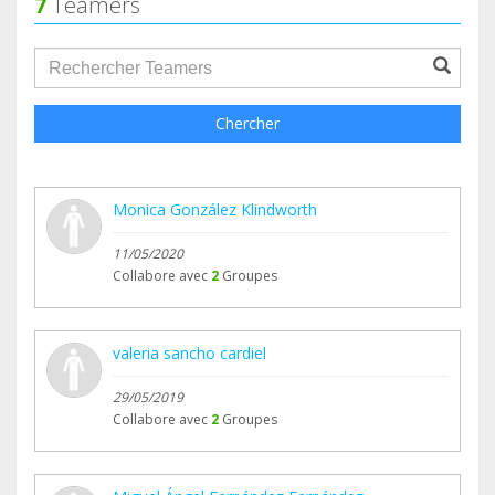
7
Teamers
groupProfile.searchForm.search.text???
Chercher
Monica González Klindworth
11/05/2020
Collabore avec
2
Groupes
valeria sancho cardiel
29/05/2019
Collabore avec
2
Groupes