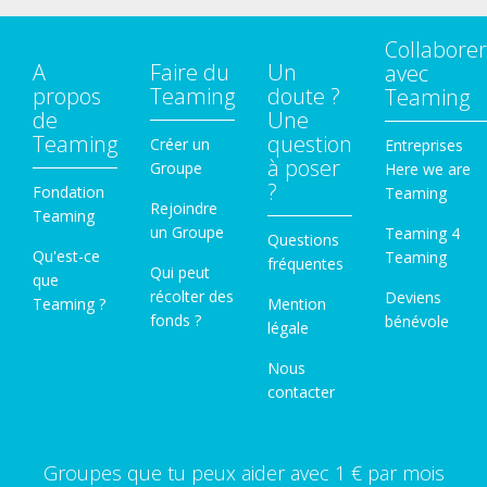
Collaborer
A
Faire du
Un
avec
propos
Teaming
doute ?
Teaming
de
Une
Teaming
question
Créer un
Entreprises
à poser
Groupe
Here we are
?
Fondation
Teaming
Rejoindre
Teaming
un Groupe
Teaming 4
Questions
Qu'est-ce
Teaming
fréquentes
Qui peut
que
récolter des
Deviens
Teaming ?
Mention
fonds ?
bénévole
légale
Nous
contacter
Groupes que tu peux aider avec 1 € par mois