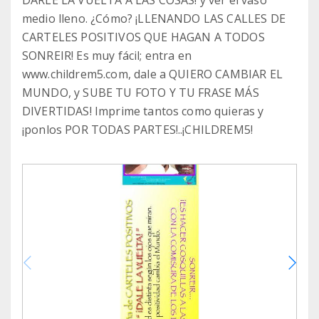
DARLE LA VUELTA A LAS COSAS! y ver el vaso
medio lleno. ¿Cómo? ¡LLENANDO LAS CALLES DE
CARTELES POSITIVOS QUE HAGAN A TODOS
SONREIR! Es muy fácil; entra en
www.childrem5.com, dale a QUIERO CAMBIAR EL
MUNDO, y SUBE TU FOTO Y TU FRASE MÁS
DIVERTIDAS! Imprime tantos como quieras y
¡ponlos POR TODAS PARTES!..¡CHILDREM5!