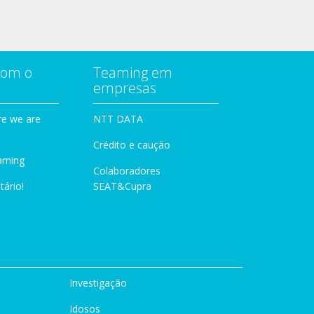
com o
Teaming em
empresas
e we are
NTT DATA
Crédito e caução
aming
Colaboradores
tário!
SEAT&Cupra
Investigação
Idosos