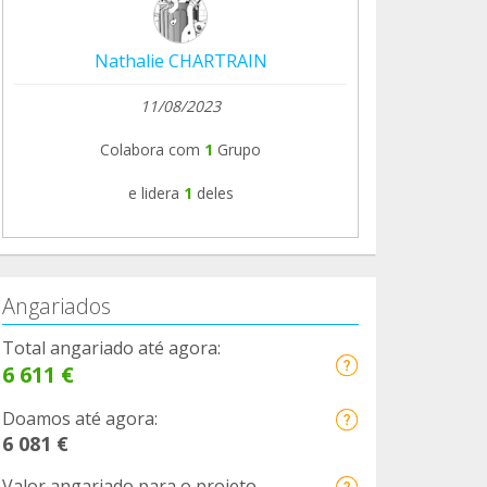
Nathalie CHARTRAIN
11/08/2023
Colabora com
1
Grupo
e lidera
1
deles
Angariados
Total angariado até agora:
6 611 €
Doamos até agora:
6 081 €
Valor angariado para o projeto