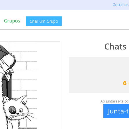
Gostarias
Grupos
Criar um Grupo
Chats 
6
Ao juntares-te c
Junta-