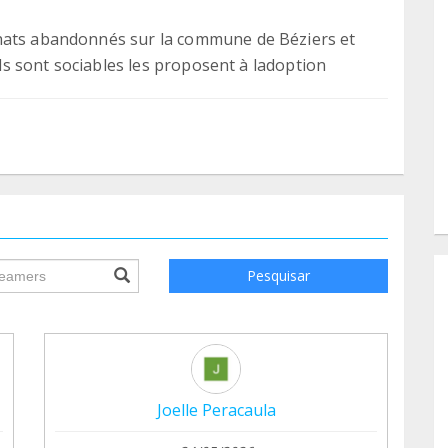
chats abandonnés sur la commune de Béziers et
uils sont sociables les proposent à ladoption
ile.searchForm.search.text???
Pesquisar
Joelle Peracaula