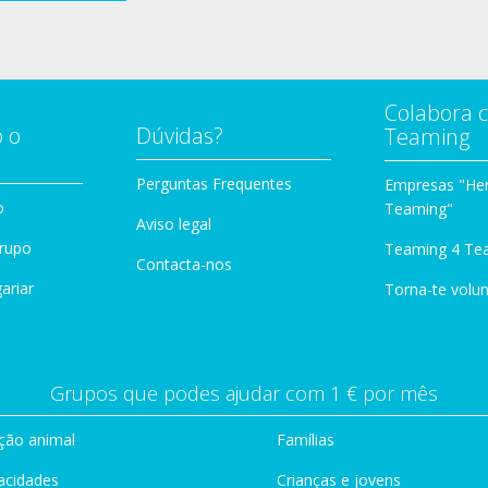
Colabora 
 o
Dúvidas?
Teaming
Perguntas Frequentes
Empresas "Her
o
Teaming"
Aviso legal
Grupo
Teaming 4 Te
Contacta-nos
ariar
Torna-te volun
Grupos que podes ajudar com 1 € por mês
ção animal
Famílias
acidades
Crianças e jovens