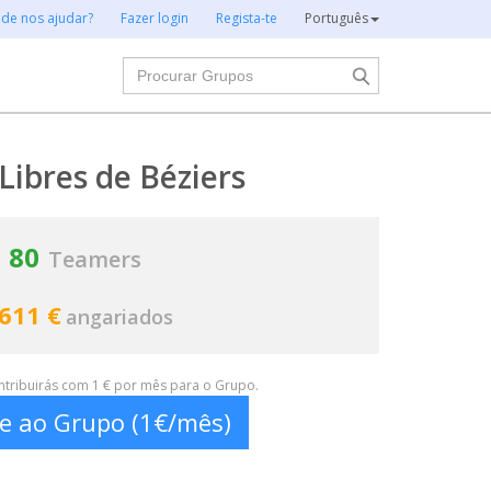
 de nos ajudar?
Fazer login
Regista-te
Português
Procurar
Libres de Béziers
80
Teamers
 611 €
angariados
ontribuirás com 1 € por mês para o Grupo.
te ao Grupo (1€/mês)