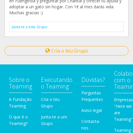
en Fuengirola y preguntar por Chantal y ofrecer tu ayuda y
adoptar a un gato sin hogar. Con 1€ al mes darás vida.
Muchas gracias :)
Junta-te a este Grupo
Cria o teu Grupo
Colabo
Sobre o
Executando
Dúvidas?
com o
Teaming
o Teaming
Teami
Perguntas
A Fundação
Cria o teu
Frequentes
Empresas
Teaming
Grupo
"Here we
Aviso legal
are
O que é o
Junta-te a um
Teaming"
Contacta-
Teaming?
Grupo
nos
Teaming 