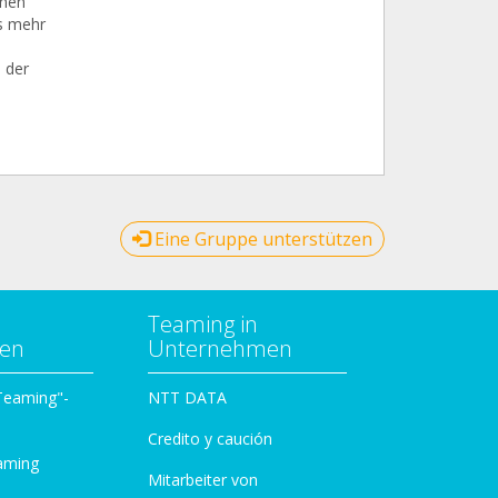
hnen
ts mehr
 der
Eine Gruppe unterstützen
Teaming in
zen
Unternehmen
 Teaming"-
NTT DATA
Credito y caución
aming
Mitarbeiter von