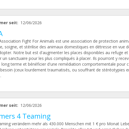
mer seit:
12/06/2026
A
Association Fight For Animals est une association de protection anim
le, soigne, et stérilise des animaux domestiques en détresse en vue d
dopter. Notre but est d'augmenter les places disponibles au refuge et 
er un sanctuaire pour les plus compliqués à placer. Ils pourront y recev
à long terme et bénéficier d'une remédiation comportementale pour c
 besoin (ceux lourdement traumatisés, ou souffrant de stéréotypies e
.
mer seit:
12/06/2026
mers 4 Teaming
aming verändern mehr als 430.000 Menschen mit 1 € pro Monat Leben