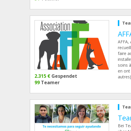
Tea
AFF
AFFA, 
recueil
faire a
install
soins 
en ont
2.315 €
Gespendet
autres)
99
Teamer
Tea
Tea
Bei Te