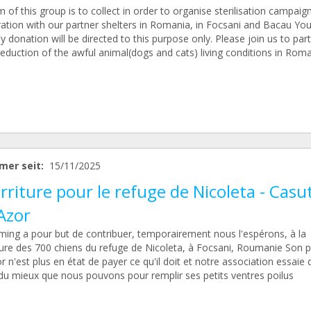
 of this group is to collect in order to organise sterilisation campaign
ation with our partner shelters in Romania, in Focsani and Bacau You
 donation will be directed to this purpose only. Please join us to part
reduction of the awful animal(dogs and cats) living conditions in Rom
mer seit:
15/11/2025
riture pour le refuge de Nicoleta - Casu
Azor
ming a pour but de contribuer, temporairement nous l'espérons, à la
ture des 700 chiens du refuge de Nicoleta, à Focsani, Roumanie Son pr
 n'est plus en état de payer ce qu'il doit et notre association essaie 
 du mieux que nous pouvons pour remplir ses petits ventres poilus