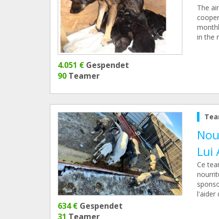
The aim
cooper
monthly
in the 
4.051 €
Gespendet
90
Teamer
Tea
Nour
Lui 
Ce tea
nourri
sponsor
l'aider
634 €
Gespendet
31
Teamer