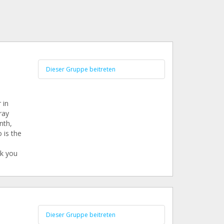
Dieser Gruppe beitreten
 in
ray
nth,
 is the
k you
Dieser Gruppe beitreten