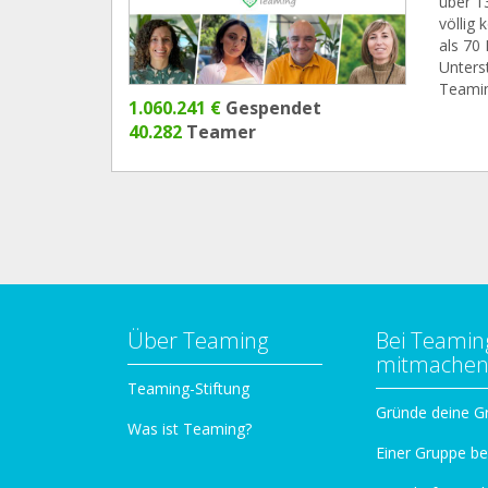
über 13
völlig
als 70
Unters
Teamin
1.060.241 €
Gespendet
40.282
Teamer
Über Teaming
Bei Teamin
mitmache
Teaming-Stiftung
Gründe deine G
Was ist Teaming?
Einer Gruppe be