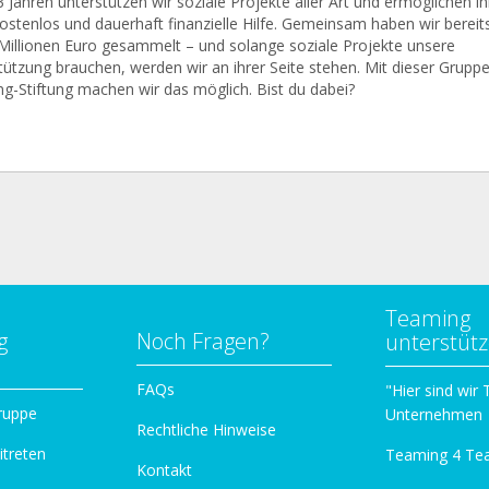
 Jahren unterstützen wir soziale Projekte aller Art und ermöglichen i
 kostenlos und dauerhaft finanzielle Hilfe. Gemeinsam haben wir berei
 Millionen Euro gesammelt – und solange soziale Projekte unsere
tützung brauchen, werden wir an ihrer Seite stehen. Mit dieser Gruppe
g-Stiftung machen wir das möglich. Bist du dabei?
Teaming
g
Noch Fragen?
unterstüt
n
FAQs
"Hier sind wir
ruppe
Unternehmen
Rechtliche Hinweise
itreten
Teaming 4 Te
Kontakt