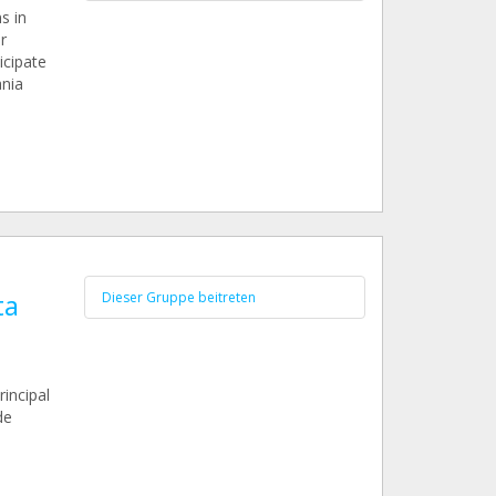
s in
r
icipate
ania
ta
Dieser Gruppe beitreten
incipal
de