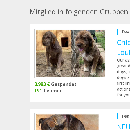
Mitglied in folgenden Gruppen
Tea
Chie
Lou
Our ass
great d
dogs, 
dogs ar
first l
8.983 €
Gespendet
action
191
Teamer
for yo
Tea
NEU