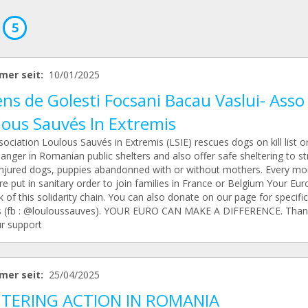
5
mer seit:
10/01/2025
ns de Golesti Focsani Bacau Vaslui- Asso
lous Sauvés In Extremis
ociation Loulous Sauvés in Extremis (LSIE) rescues dogs on kill list or
anger in Romanian public shelters and also offer safe sheltering to st
injured dogs, puppies abandonned with or without mothers. Every mo
e put in sanitary order to join families in France or Belgium Your Euro
ink of this solidarity chain. You can also donate on our page for specific
s (fb : @louloussauves). YOUR EURO CAN MAKE A DIFFERENCE. Than
ur support
mer seit:
25/04/2025
TERING ACTION IN ROMANIA