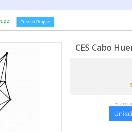
ruppi
Crea un Gruppo
CES Cabo Huert
Aderendo 
Unisc