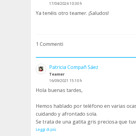
17/04/2024 10:30 h
Ya tenéis otro teamer. ¡Saludos!
1 Commenti
Patricia Compañ Sáez
Teamer
16/09/2021 15:10 h
Hola buenas tardes,
Hemos hablado por teléfono en varias oca
cuidando y afrontado sola.
Se trata de una gatita gris preciosa que tuv
alimentando desde antes que nacieran.
Leggi di più