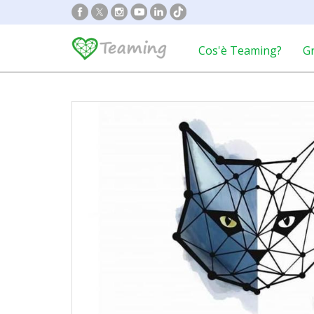
Cos'è Teaming?
G