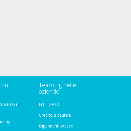
con
Teaming nelle
aziende
i siamo i
NTT DATA
Credito e cautele
aming
Dipendenti presso