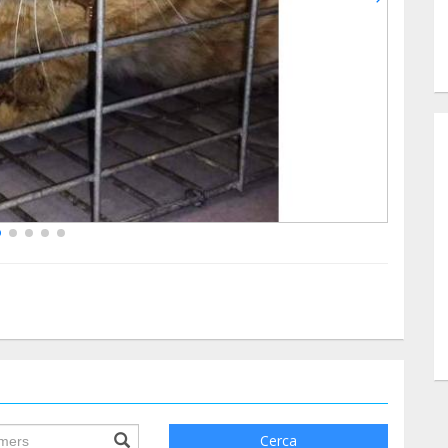
ile.searchForm.search.text???
Cerca