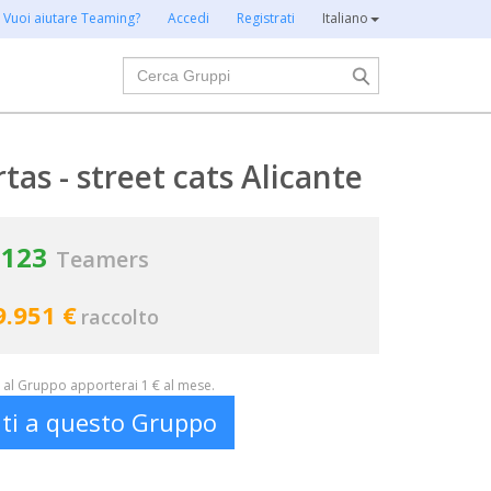
Vuoi aiutare Teaming?
Accedi
Registrati
Italiano
Cerca
as - street cats Alicante
123
Teamers
9.951 €
raccolto
al Gruppo apporterai 1 € al mese.
iti a questo Gruppo