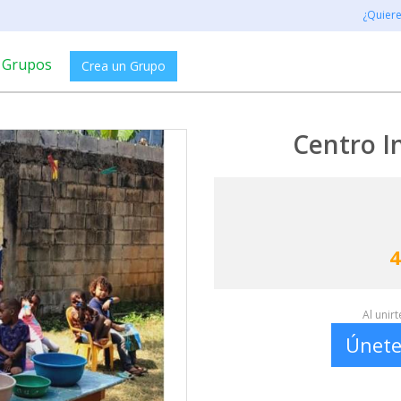
¿Quier
Grupos
Crea un Grupo
Centro I
4
Al unir
Únete