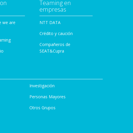
con
Teaming en
empresas
e we are
NTT DATA
Crédito y caución
aming
Compañeros de
io
SEAT&Cupra
Investigación
Personas Mayores
Otros Grupos