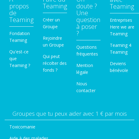
propos
Teaming
doute ?
Teaming
de
Une
Teaming
question
Créer un
Entreprises
à poser
Groupe
Here we are
?
Fondation
Teaming
Rejoindre
Teaming
un Groupe
Teaming 4
Questions
Qu'est-ce
Teaming
fréquentes
Qui peut
que
récolter des
Deviens
Teaming ?
Mention
fonds ?
bénévole
légale
Nous
contacter
Groupes que tu peux aider avec 1 € par mois
Toxicomanie
Aide à des malades