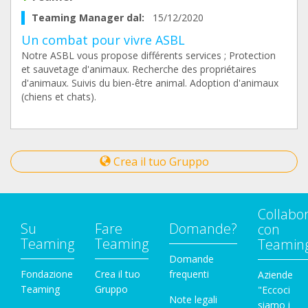
Teaming Manager dal:
15/12/2020
Un combat pour vivre ASBL
Notre ASBL vous propose différents services ; Protection
et sauvetage d'animaux. Recherche des propriétaires
d'animaux. Suivis du bien-être animal. Adoption d'animaux
(chiens et chats).
Crea il tuo Gruppo
Collabo
Su
Fare
Domande?
con
Teaming
Teaming
Teamin
Domande
Fondazione
Crea il tuo
frequenti
Aziende
Teaming
Gruppo
"Eccoci
Note legali
siamo i