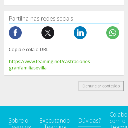
Partilha nas redes sociais
Copia e cola o URL
https://www.teaming.net/castraciones-
granfamiliasevilla
Denunciar conteúdo
Colabo
Sobre o
Executando
Dúvidas?
com o
Teaming
o Teaming
Teami