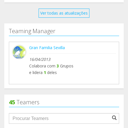
Ver todas as atualizações
Teaming Manager
Gran Familia Sevilla
16/04/2013
Colabora com
3
Grupos
e lidera
1
deles
45
Teamers
groupProfile.searchForm.search.text???