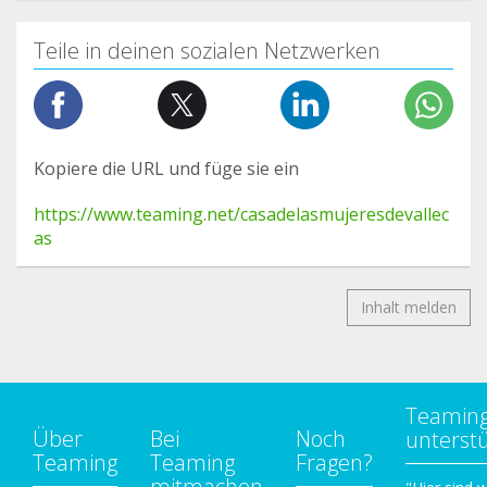
Teile in deinen sozialen Netzwerken
Kopiere die URL und füge sie ein
https://www.teaming.net/casadelasmujeresdevallec
as
Inhalt melden
Teamin
Über
Bei
Noch
unterst
Teaming
Teaming
Fragen?
mitmachen