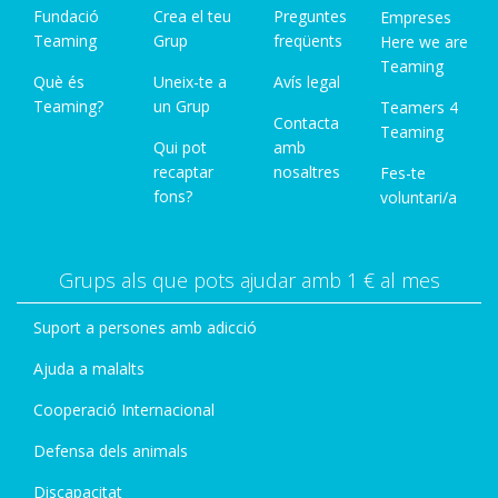
Fundació
Crea el teu
Preguntes
Empreses
Teaming
Grup
freqüents
Here we are
Teaming
Què és
Uneix-te a
Avís legal
Teaming?
un Grup
Teamers 4
Contacta
Teaming
Qui pot
amb
recaptar
nosaltres
Fes-te
fons?
voluntari/a
Grups als que pots ajudar amb 1 € al mes
Suport a persones amb adicció
Ajuda a malalts
Cooperació Internacional
Defensa dels animals
Discapacitat