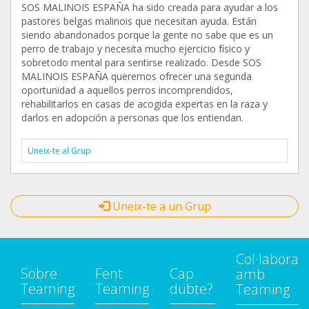
SOS MALINOIS ESPAÑA ha sido creada para ayudar a los
pastores belgas malinois que necesitan ayuda. Están
siendo abandonados porque la gente no sabe que es un
perro de trabajo y necesita mucho ejercicio físico y
sobretodo mental para sentirse realizado. Desde SOS
MALINOIS ESPAÑA queremos ofrecer una segunda
oportunidad a aquellos perros incomprendidos,
rehabilitarlos en casas de acogida expertas en la raza y
darlos en adopción a personas que los entiendan.
Uneix-te al Grup
Uneix-te a un Grup
Col·labora
Sobre
Fent
Cap
amb
Teaming
Teaming
dubte?
Teaming