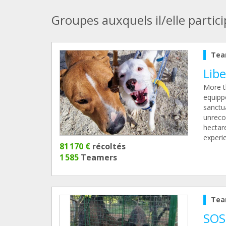
Groupes auxquels il/elle partic
Tea
Libe
More t
equippe
sanctu
unreco
hectar
experie
81 170 €
récoltés
1 585
Teamers
Tea
SOS