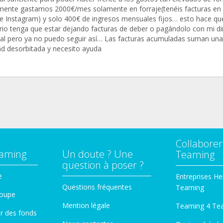
mente gastamos 2000€/mes solamente en forraje(tenéis facturas en 
 de Instagram) y solo 400€ de ingresos mensuales fijos… esto hace que
rio tenga que estar dejando facturas de deber o pagándolo con mi d
al pero ya no puedo seguir así… Las facturas acumuladas suman una
ad desorbitada y necesito ayuda
Collaborer
eaming
Un doute ? Une
Teaming
question à poser ?
e
Entreprises He
Questions fréquentes
Teaming
roupe
Mention légale
Teaming 4 Te
er des fonds