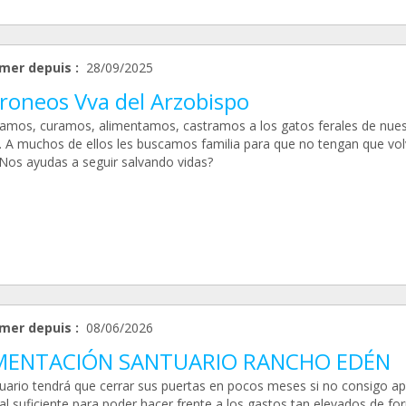
mer depuis :
28/09/2025
roneos Vva del Arzobispo
amos, curamos, alimentamos, castramos a los gatos ferales de nues
. A muchos de ellos les buscamos familia para que no tengan que volv
 ¿Nos ayudas a seguir salvando vidas?
mer depuis :
08/06/2026
MENTACIÓN SANTUARIO RANCHO EDÉN
tuario tendrá que cerrar sus puertas en pocos meses si no consigo a
 suficiente para poder hacer frente a los gastos tan elevados de for