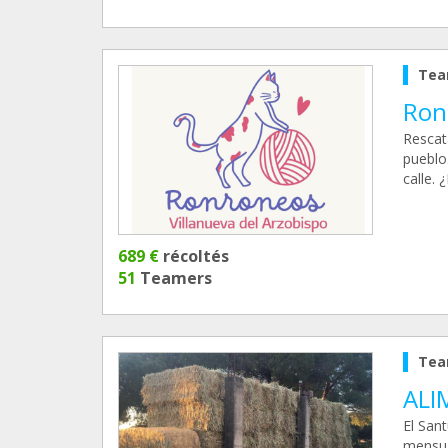
Tea
Ron
Rescat
pueblo
calle.
689 €
récoltés
51
Teamers
Tea
ALI
El San
mensual