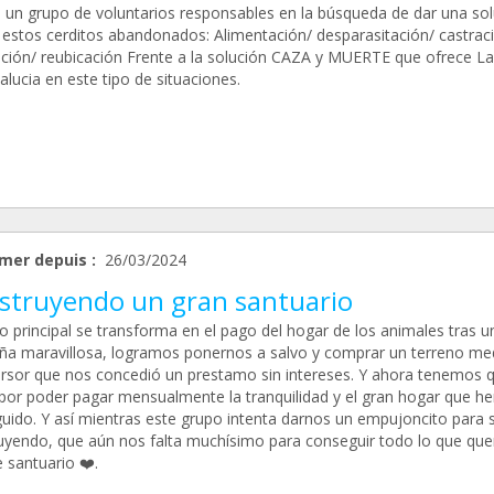
un grupo de voluntarios responsables en la búsqueda de dar una sol
a estos cerditos abandonados: Alimentación/ desparasitación/ castrac
ción/ reubicación Frente a la solución CAZA y MUERTE que ofrece La
lucia en este tipo de situaciones.
mer depuis :
26/03/2024
struyendo un gran santuario
o principal se transforma en el pago del hogar de los animales tras u
a maravillosa, logramos ponernos a salvo y comprar un terreno me
ersor que nos concedió un prestamo sin intereses. Y ahora tenemos 
 por poder pagar mensualmente la tranquilidad y el gran hogar que 
uido. Y así mientras este grupo intenta darnos un empujoncito para 
uyendo, que aún nos falta muchísimo para conseguir todo lo que qu
 santuario ❤️.