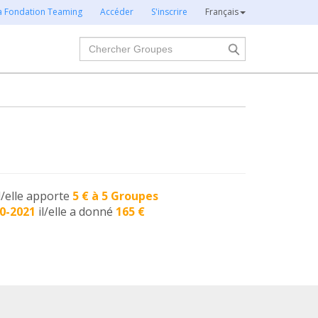
la Fondation Teaming
Accéder
S'inscrire
Français
Chercher
l/elle apporte
5 € à 5 Groupes
0-2021
il/elle a donné
165 €