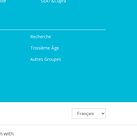
ole
SEAT&Cupra
Recherche
Troisième Âge
Autres Groupes
n with: