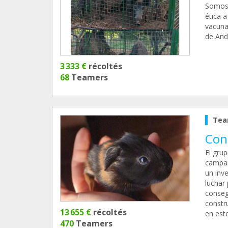
Somos 
ética 
vacuna
de Anda
3 333 €
récoltés
68
Teamers
Tea
Con
El grup
campañ
un inv
luchar
conseg
constr
13 655 €
récoltés
en este
470
Teamers