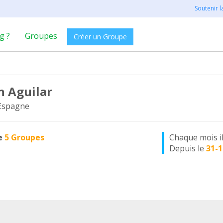
Soutenir 
g ?
Groupes
Créer un Groupe
 Aguilar
 Espagne
e
5 Groupes
Chaque mois i
Depuis le
31-1