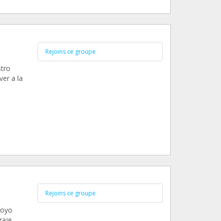
Rejoins ce groupe
tro
er a la
Rejoins ce groupe
poyo
raje.