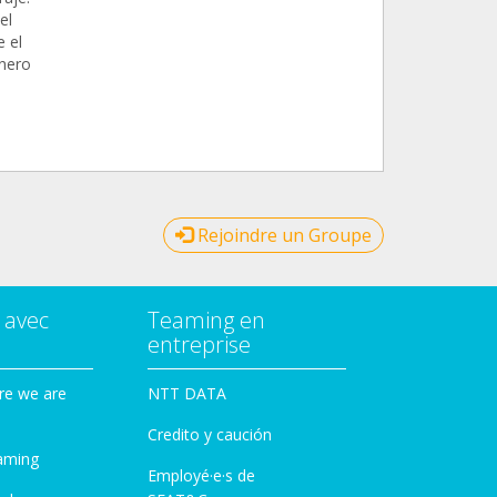
el
 el
inero
Rejoindre un Groupe
 avec
Teaming en
entreprise
re we are
NTT DATA
Credito y caución
aming
Employé·e·s de