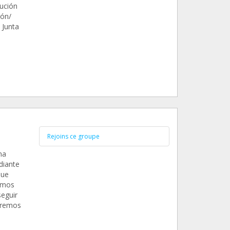
ución
ión/
 Junta
Rejoins ce groupe
na
diante
que
hemos
seguir
eremos