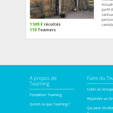
Actual
perfil
santua
person
1 509 €
récoltés
cantid
110
Teamers
A propos de
Faire du T
Teaming
Créer un Group
Fondation Teaming
Rejoindre un G
Qu'est-ce que Teaming ?
Qui peut récolt