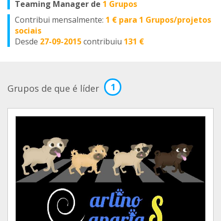
Teaming Manager de
1 Grupos
Contribui mensalmente:
1 € para 1 Grupos/projetos
sociais
Desde
27-09-2015
contribuiu
131 €
1
Grupos de que é líder