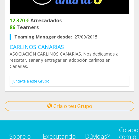
12 370 €
Arrecadados
86
Teamers
Teaming Manager desde:
27/09/2015
CARLINOS CANARIAS
ASOCIACIÓN CARLINOS CANARIAS. Nos dedicamos a
rescatar, sanar y entregar en adopción carlinos en
Canarias.
Junta-te a este Grupo
Cria o teu Grupo
Colabo
Sobre o
Executando
Dúvidas?
com o