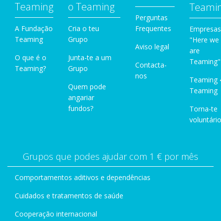
Teaming
o Teaming
Teami
Perguntas
A Fundação
Cria o teu
Frequentes
Empresas
Teaming
Grupo
"Here we
Aviso legal
are
O que é o
Junta-te a um
Teaming"
Contacta-
Teaming?
Grupo
nos
Teaming 
Quem pode
Teaming
angariar
fundos?
Torna-te
voluntário
Grupos que podes ajudar com 1 € por mês
Comportamentos aditivos e dependências
Cuidados e tratamentos de saúde
Cooperação internacional