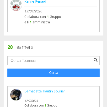
Karine Renard
19/04/2020
Collabora con
1
Gruppo
e li
1
amministra
28
Teamers
groupProfile.searchForm.search.text???
Cerca
Bernadette Hautin Soullier
17/7/2026
Collabora con
1
Gruppo