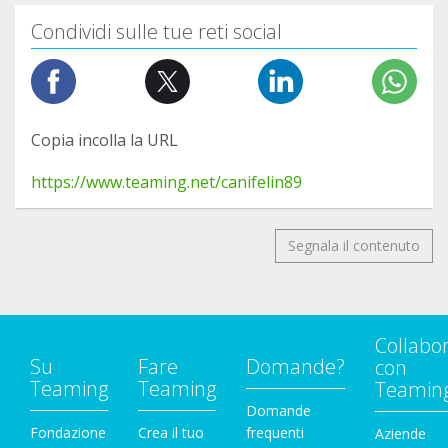
Condividi sulle tue reti social
Copia incolla la URL
https://www.teaming.net/canifelin89
Segnala il contenuto
Collabo
Su
Fare
Domande?
con
Teaming
Teaming
Teamin
Domande
Fondazione
Crea il tuo
frequenti
Aziende