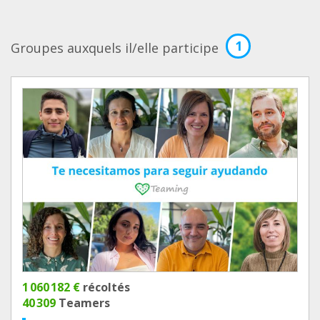
1
Groupes auxquels il/elle participe
1 060 182 €
récoltés
40 309
Teamers