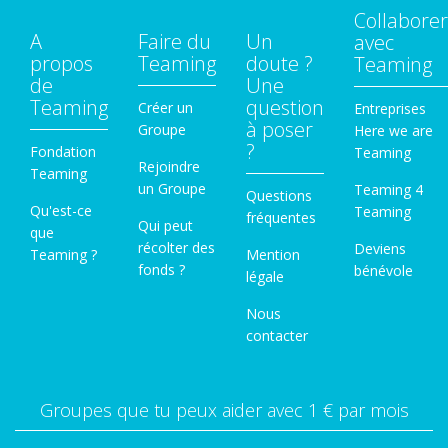
Collaborer
A
Faire du
Un
avec
propos
Teaming
doute ?
Teaming
de
Une
Teaming
question
Créer un
Entreprises
à poser
Groupe
Here we are
?
Fondation
Teaming
Rejoindre
Teaming
un Groupe
Teaming 4
Questions
Qu'est-ce
Teaming
fréquentes
Qui peut
que
récolter des
Deviens
Teaming ?
Mention
fonds ?
bénévole
légale
Nous
contacter
Groupes que tu peux aider avec 1 € par mois