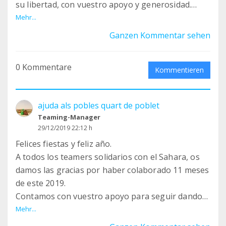
su libertad, con vuestro apoyo y generosidad.
Gracias de corazón ♥
Mehr...
Ajuda als Pobles Quart de Poblet
Ganzen Kommentar sehen
0 Kommentare
Kommentieren
ajuda als pobles quart de poblet
Teaming-Manager
29/12/2019 22:12 h
Felices fiestas y feliz año.
A todos los teamers solidarios con el Sahara, os
damos las gracias por haber colaborado 11 meses
de este 2019.
Contamos con vuestro apoyo para seguir dando
sustento y fruto al proyecto huertos ecológicos.
Mehr...
Gracias