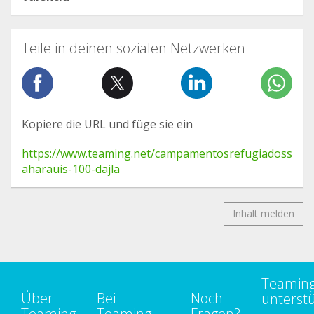
Teile in deinen sozialen Netzwerken
Kopiere die URL und füge sie ein
https://www.teaming.net/campamentosrefugiadoss
aharauis-100-dajla
Inhalt melden
Teamin
Über
Bei
Noch
unterst
Teaming
Teaming
Fragen?