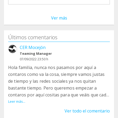
Ver más
Últimos comentarios
CER Mocejón
Teaming Manager
07/09/2022 23:50 h
Hola familia, nunca nos pasamos por aquí a
contaros como va la cosa, siempre vamos justas
de tiempo y las redes sociales ya nos quitan
bastante tiempo. Pero queremos empezar a
contaros por aquí cositas para que veáis que cada
euro que nos llega vuestro se emplea para salvar
Leer más...
vidas. Solamente hemos hecho dos retiradas de
Ver todo el comentario
dinero la primera fue para la operación de Félix y