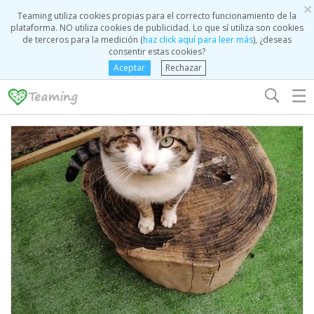
×
Teaming utiliza cookies propias para el correcto funcionamiento de la
plataforma. NO utiliza cookies de publicidad. Lo que sí utiliza son cookies
de terceros para la medición (
haz click aquí para leer más
), ¿deseas
consentir estas cookies?
Aceptar
Rechazar
☰