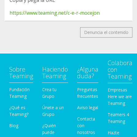
Copia y pega la URL
https://www.teaming.net/c-e-r-mocejon
Denuncia el contenido
Colabora
Sobre
Haciendo
¿Alguna
con
Teaming
Teaming
duda?
Teaming
Fundación
Crea tu
Preguntas
Empresas
Teaming
Grupo
frecuentes
Here we are
Teaming
¿Qué es
Únete a un
Aviso legal
Teaming?
Grupo
Teamers 4
Contacta
Teaming
Blog
¿Quién
con
puede
nosotros
Hazte