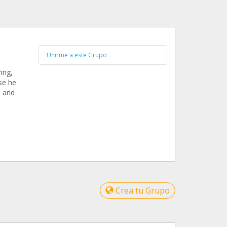
Unirme a este Grupo
ing,
se he
) and
Crea tu Grupo