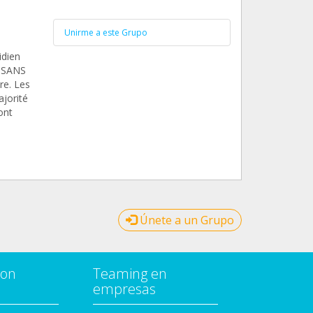
Unirme a este Grupo
idien
e SANS
re. Les
ajorité
ont
Únete a un Grupo
con
Teaming en
empresas