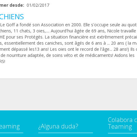
mer desde:
01/02/2017
CHIENS
 Le Goff a fondé son Association en 2000. Elle s'occupe seule au quot
hiens, 11 chats, 3 oies,.... Aujourd'hui âgée de 69 ans, Nicole travaill
E pour ses Protégés. La situation financière est extrêmement précai
, essentiellement des caniches, sont âgés de 6 ans à ... 20 ans ( la m
ment dépassé les13 ans! Les oies ont le record de l'âge... 28 ans!) Ils 
 de nourriture adaptée, de soins véto et de médicaments! Aidons les
RS!
Colabora 
Teaming
¿Alguna duda?
Teaming