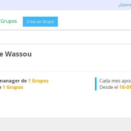
¿Quier
Grupos
Crea un Grupo
te Wassou
manager de
1 Grupos
Cada mes apo
e
1 Grupos
Desde el
10-0