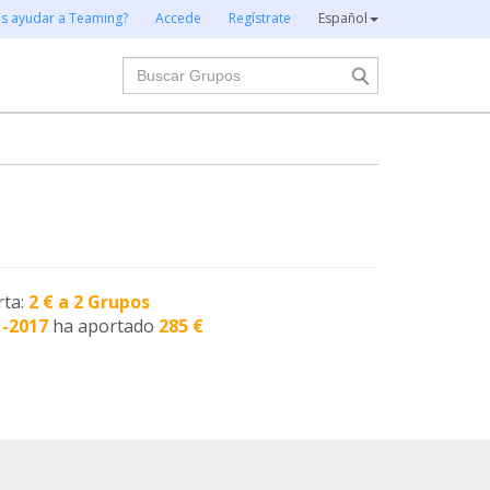
es ayudar a Teaming?
Accede
Regístrate
Español
Buscar
rta:
2 € a 2 Grupos
1-2017
ha aportado
285 €