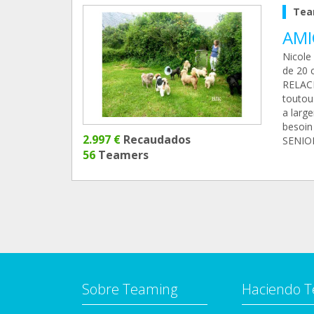
Tea
AMI
Nicole
de 20 c
RELACH
toutous
a large
besoin
2.997 €
Recaudados
SENIO
56
Teamers
Sobre Teaming
Haciendo 