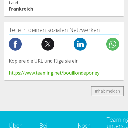
Land
Frankreich
Teile in deinen sozialen Netzwerken
Kopiere die URL und füge sie ein
https://www.teaming.net/bouillondeponey
Inhalt melden
Teamin
Über
Bei
Noch
unterst