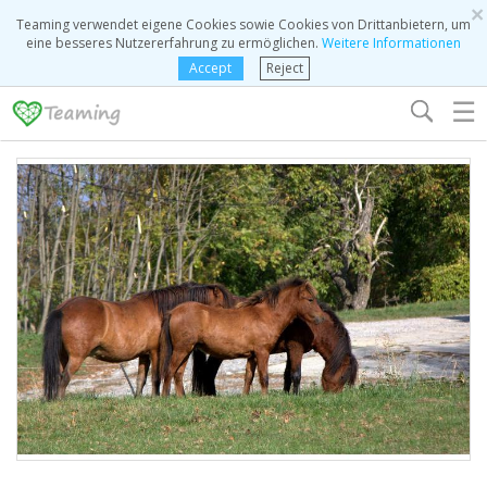
×
Teaming verwendet eigene Cookies sowie Cookies von Drittanbietern, um
eine besseres Nutzererfahrung zu ermöglichen.
Weitere Informationen
Accept
Reject
☰