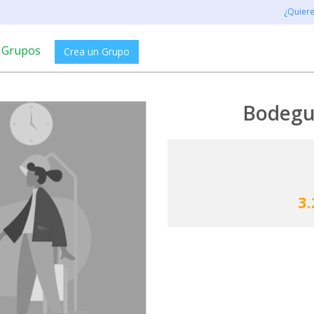
¿Quier
Grupos
Crea un Grupo
Bodegu
3.