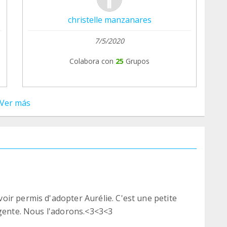
Vous pouvez retirer votre prélèvement dans vos
christelle manzanares
ez alors plus accès à nos échanges ici.
7/5/2020
n de refuge, merci de m'écrire exclusivement à
Colabora con
25
Grupos
t votre bienveillance durant toutes ces années.
Ver más
ir permis d'adopter Aurélie. C'est une petite
igente. Nous l'adorons.<3<3<3