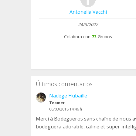
Si vous préférez arrêter dès maintenant : 
Antonella Vacchi
options Teaming, mais attention, vous n'aur
24/3/2022
Contact : Pour toute question ou suggestio
Colabora con
73
Grupos
bodegueros-sans-chaine@orange.fr.
Merci du fond du cœur pour votre fidélité e
Avec toute ma gratitude,
Patricia
Últimos comentarios
Nadège Hubaille
Teamer
06/03/2018 14:46 h
Merci à Bodegueros sans chaîne de nous avo
bodeguera adorable, câline et super intell