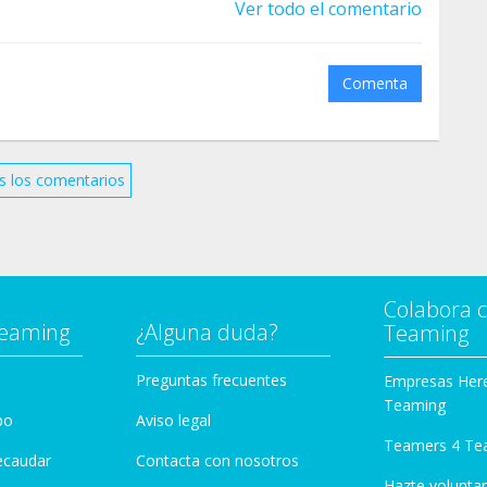
Ver todo el comentario
Comenta
s los comentarios
Colabora 
Teaming
¿Alguna duda?
Teaming
Preguntas frecuentes
Empresas Her
Teaming
po
Aviso legal
Teamers 4 Te
ecaudar
Contacta con nosotros
Hazte voluntar