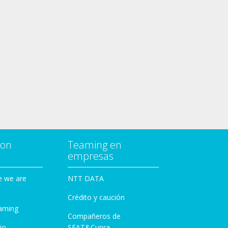
con
Teaming en
empresas
e we are
NTT DATA
Crédito y caución
aming
Compañeros de
io
SEAT&Cupra