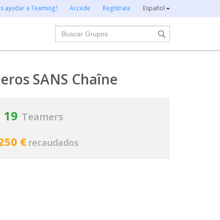
es ayudar a Teaming?
Accede
Regístrate
Español
Buscar
eros SANS Chaîne
19
Teamers
250 €
recaudados