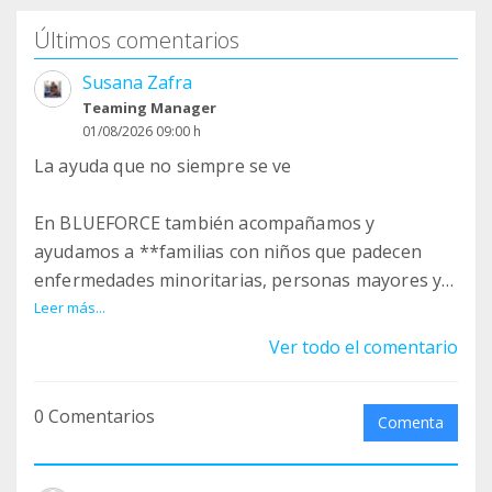
Últimos comentarios
Susana Zafra
Teaming Manager
01/08/2026 09:00 h
La ayuda que no siempre se ve
En BLUEFORCE también acompañamos y
ayudamos a **familias con niños que padecen
enfermedades minoritarias, personas mayores y
otras personas que atraviesan situaciones
Leer más...
especialmente difíciles**.
Ver todo el comentario
Muchas de estas acciones no aparecen en
0 Comentarios
nuestras redes sociales. No publicamos
Comenta
fotografías ni mostramos cada ayuda que
realizamos porque consideramos que **la