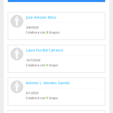
**Con solo 1 € al mes nos ayudas a disponer de
combustible, herramientas y medios para poder
José Antonio Bitos
llegar allí donde más nos necesiten.**
3/8/2026
Colabora con
2
Grupos
Porque cuando el fuego lo amenaza todo, la
solidaridad también debe hacerse visible sobre el
terreno.
Laura Escribá Carrasco
16/7/2026
Colabora con
1
Grupo
Antonio L. Morales Garrido
6/1/2025
Colabora con
1
Grupo