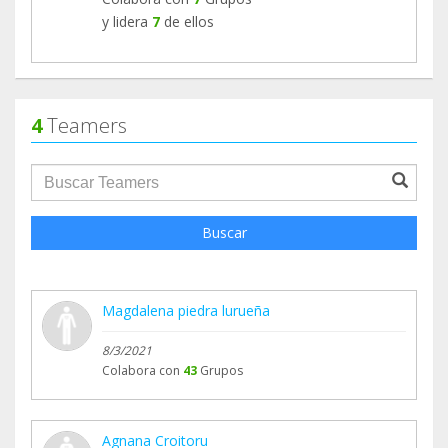
y lidera
7
de ellos
4
Teamers
groupProfile.searchForm.search.text???
Buscar
Magdalena piedra lurueña
8/3/2021
Colabora con
43
Grupos
Agnana Croitoru