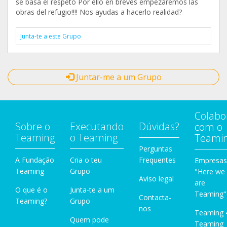
se basa el respeto Por ello en breves empezaremos las
obras del refugio!!!! Nos ayudas a hacerlo realidad?
Junta-te a este Grupo
Juntar-me a um Grupo
Colabo
Sobre o
Executando
Dúvidas?
com o
Teaming
o Teaming
Teami
Perguntas
A Fundação
Cria o teu
Frequentes
Empresas
Teaming
Grupo
"Here we
Aviso legal
are
O que é o
Junta-te a um
Teaming"
Contacta-
Teaming?
Grupo
nos
Teaming 
Quem pode
Teaming