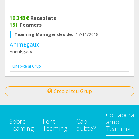
10.348 €
Recaptats
151
Teamers
Teaming Manager des de:
17/11/2018
AnimEgaux
AnimEgaux
Uneix-te al Grup
Crea el teu Grup
Col·labora
Sobre
Fent
Cap
amb
Teaming
Teaming
dubte?
Teaming