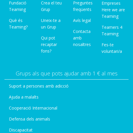
Fundació
Crea el teu
Preguntes
Empreses
Teaming
Grup
freqüents
Here we are
Teaming
Què és
Uneix-te a
Avís legal
Teaming?
un Grup
Teamers 4
Contacta
Teaming
Qui pot
amb
recaptar
nosaltres
Fes-te
fons?
voluntari/a
Grups als que pots ajudar amb 1 € al mes
Suport a persones amb adicció
Ajuda a malalts
Cooperació Internacional
Defensa dels animals
Discapacitat