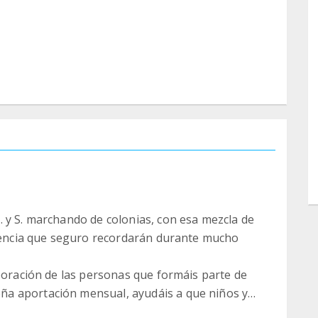
 y S. marchando de colonias, con esa mezcla de
riencia que seguro recordarán durante mucho
aboración de las personas que formáis parte de
a aportación mensual, ayudáis a que niños y
idas y espacios de convivencia que tienen un gran