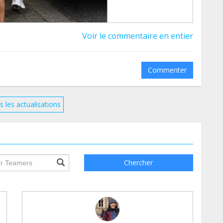
Voir le commentaire en entier
Commenter
s les actualisations
ile.searchForm.search.text???
Chercher