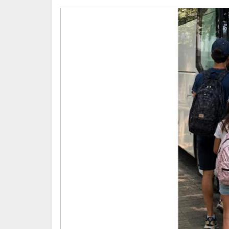
valor educativo y emocional.
Gracias, de corazón, por hacerlo posible. 
oportunidades.