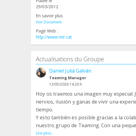
Publié le
29/03/2012
En savoir plus
Voir Document
Page Web :
http://www.reir.cat
Actualisations du Groupe
Daniel Juliá Galván
Teaming Manager
13/05/2026 14:20 h
Hoy os traemos una imagen muy especial: J.
nervios, ilusión y ganas de vivir una expe
tiempo.
Y esto también es posible gracias a la col
nuestro grupo de Teaming. Con una pequeñ
niñas puedan participar en actividades, sal
Lire plus...