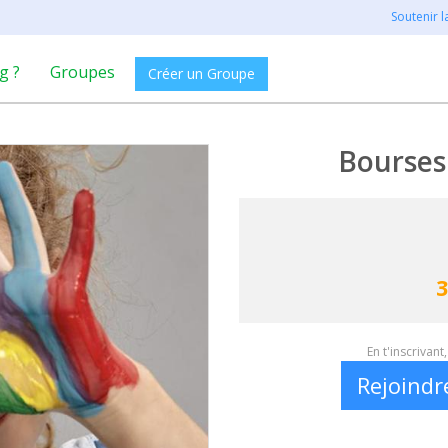
Soutenir 
g ?
Groupes
Créer un Groupe
Bourses
3
En t'inscrivan
Rejoindr