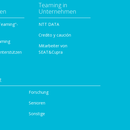
Teaming in
zen
Unternehmen
 Teaming"-
NTT DATA
Credito y caución
aming
Mitarbeiter von
unterstützen
SEAT&Cupra
t
Forschung
Senioren
Sonstige