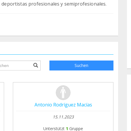
a deportistas profesionales y semiprofesionales.
ile.searchForm.search.text???
Suchen
Antonio Rodríguez Macías
15.11.2023
Unterstützt
1
Gruppe