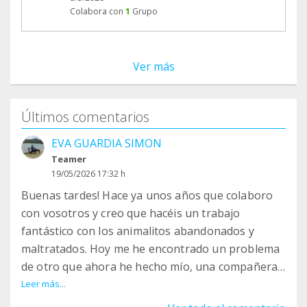
Colabora con
1
Grupo
Ver más
Últimos comentarios
EVA GUARDIA SIMON
Teamer
19/05/2026 17:32 h
Buenas tardes! Hace ya unos años que colaboro
con vosotros y creo que hacéis un trabajo
fantástico con los animalitos abandonados y
maltratados. Hoy me he encontrado un problema
de otro que ahora he hecho mío, una compañera
de la oficina que acaba de empezar me ha dicho
Leer más...
que busca protectora para devolver a su perro, lo