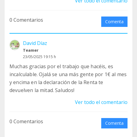
Ver todo el comentario
adoptó de cachorro y tiene 5 años. Parece ser que
tiene un problema económico grave y no se
0 Comentarios
puede seguir haciendo cargo de él. A mí ella me
Comenta
importa poco (no la conozco de nada), pero sí me
preocupa lo que pueda hacer con el perro. Ha
David Díaz
llamado a varias protectoras y no se lo recogen.
Teamer
Vosotros os podríais hacer cargo de él? yo solo
23/05/2025 19:15 h
hago de intermediaria, pero si aceptáis le daría a
Muchas gracias por el trabajo que hacéis, es
ella vuestro contacto. Ya me diréis si fuera posible.
incalculable. Ojalá se una más gente por 1€ al mes
Muchísimas gracias
y encima en la declaración de la Renta te
devuelven la mitad. Saludos!
Ver todo el comentario
0 Comentarios
Comenta