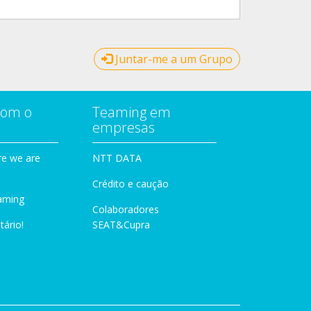
Juntar-me a um Grupo
com o
Teaming em
empresas
e we are
NTT DATA
Crédito e caução
aming
Colaboradores
tário!
SEAT&Cupra