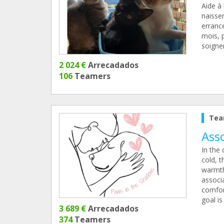
Aide à 
naisse
errance
mois, p
soigner
2 024 €
Arrecadados
106
Teamers
Tea
Ass
In the 
cold, 
warmth
associa
comfort
goal i
3 689 €
Arrecadados
374
Teamers