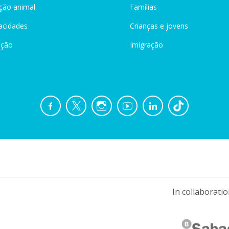
ção animal
Famílias
acidades
Crianças e jovens
ação
Imigração
In collaboratio