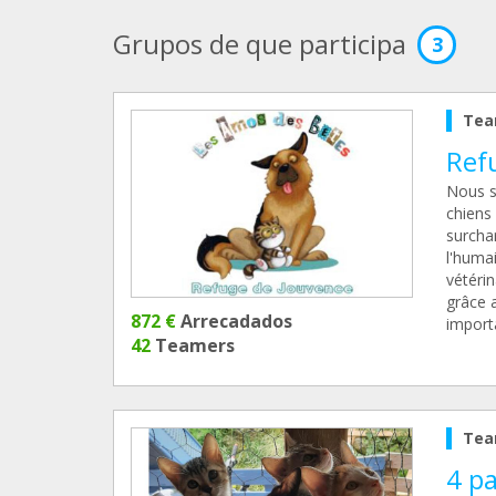
Grupos de que participa
3
Tea
Refu
Nous s
chiens
surcha
l'humai
vétérin
grâce 
872 €
Arrecadados
importa
42
Teamers
Tea
4 p