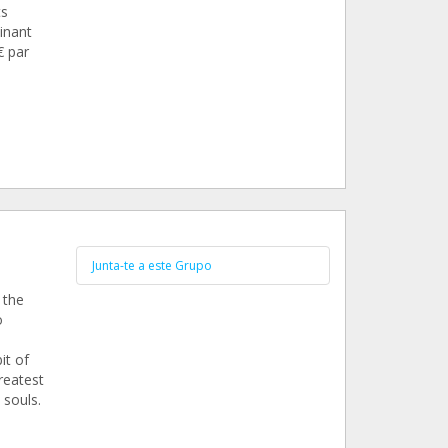
ts
inant
€ par
Junta-te a este Grupo
 the
o
it of
reatest
 souls.