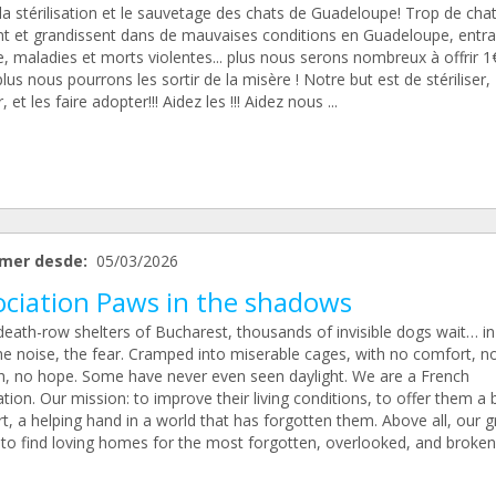
la stérilisation et le sauvetage des chats de Guadeloupe! Trop de cha
nt et grandissent dans de mauvaises conditions en Guadeloupe, entra
, maladies et morts violentes... plus nous serons nombreux à offrir 1
lus nous pourrons les sortir de la misère ! Notre but est de stériliser,
, et les faire adopter!!! Aidez les !!! Aidez nous ...
mer desde:
05/03/2026
ociation Paws in the shadows
death-row shelters of Bucharest, thousands of invisible dogs wait… in
the noise, the fear. Cramped into miserable cages, with no comfort, n
, no hope. Some have never even seen daylight. We are a French
tion. Our mission: to improve their living conditions, to offer them a b
, a helping hand in a world that has forgotten them. Above all, our g
s to find loving homes for the most forgotten, overlooked, and broken