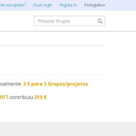
 de nos ajudar?
Fazer login
Regista-te
Português
Procurar
nsalmente:
3 € para 3 Grupos/projetos
2017
contribuiu
310 €