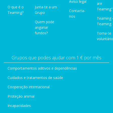
Aviso legal
are
O que é o
Junta-te a um
Teaming"
Contacta-
Teaming?
Grupo
nos
Teaming 
Quem pode
Teaming
angariar
fundos?
Torna-te
voluntário
Grupos que podes ajudar com 1 € por mês
Comportamentos aditivos e dependências
Cuidados e tratamentos de saúde
Cooperação internacional
Proteção animal
Incapacidades