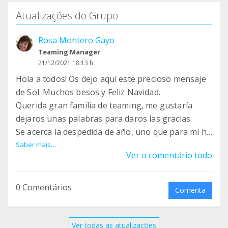
Atualizações do Grupo
Rosa Montero Gayo
Teaming Manager
21/12/2021 18:13 h
Hola a todos! Os dejo aquí este precioso mensaje
de Sol. Muchos besos y Feliz Navidad.
Querida gran familia de teaming, me gustaría
dejaros unas palabras para daros las gracias.
Se acerca la despedida de año, uno que para mí ha
sido lleno de emociones, y muchos cambios.
Saber mais…
Ver o comentário todo
Gracias por estar ahí cuando mas lo necesito,
gracias por ser mis héroes, gracias por ser mi
familia, por eso son con todo mi corazón os deseo
0 Comentários
Comenta
que paséis una feliz Navidad y una buena entrada
de año.
Ver todas as atualizações