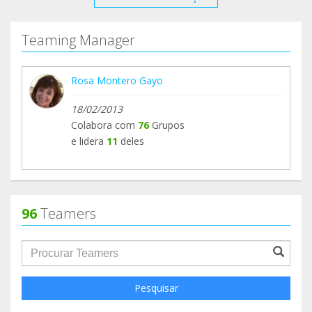
Mil gracias a todos.
Teaming Manager
Besos y abrazos.
Rosa Montero Gayo
Sol
18/02/2013
Colabora com
76
Grupos
e lidera
11
deles
96
Teamers
groupProfile.searchForm.search.text???
Pesquisar