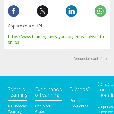
Copia e cola o URL
https://www.teaming.net/ayudaurgenteasolysustre
shijos
Denunciar conteúdo
Colabo
Sobre o
Executando
Dúvidas?
com o
Teaming
o Teaming
Teami
Perguntas
A Fundação
Cria o teu
Frequentes
Empresas
Teaming
Grupo
"Here we