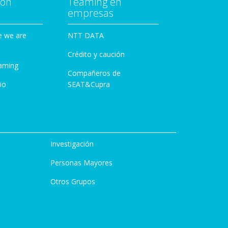
con
Teaming en
empresas
e we are
NTT DATA
Crédito y caución
aming
Compañeros de
io
SEAT&Cupra
Investigación
Personas Mayores
Otros Grupos