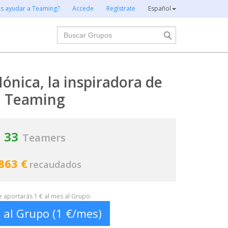
es ayudar a Teaming?
Accede
Regístrate
Español
Buscar
nica, la inspiradora de
Teaming
33
Teamers
863 €
recaudados
te aportarás 1 € al mes al Grupo.
 al Grupo (1 €/mes)