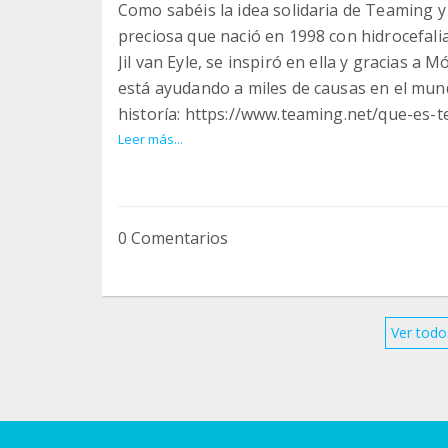
Como sabéis la idea solidaria de Teaming y
preciosa que nació en 1998 con hidrocefali
Jil van Eyle, se inspiró en ella y gracias a
está ayudando a miles de causas en el mund
historía: https://www.teaming.net/que-es-
Ahora, y tras más de 15 años dedicado a pr
Leer más...
empresas y después a través de teaming.net,
están en un momento muy delicado....Tiene
siempre ha generado una necesidad económ
0 Comentarios
desplazamientos, últimamente ha empeorado
desaparecido parte de las ayudas públicas.
Por eso hemos decido crear este grupo Tea
una pequeñísima parte de lo que ellos han
Ver todo
el propio Teaming quien ayude a Mónica y 
Es una forma de dar las gracias a Mónica, 
pasando con Teaming!
Por ello, os pido ayuda para difundir el 