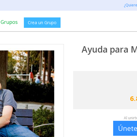
¿Quier
Grupos
Crea un Grupo
Ayuda para Mó
6.
Al unir
Únete