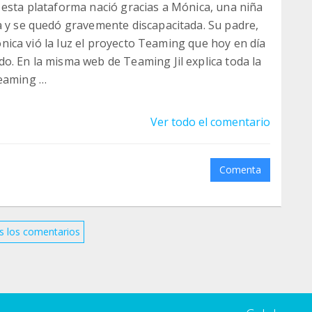
 esta plataforma nació gracias a Mónica, una niña
a y se quedó gravemente discapacitada. Su padre,
 Mónica vió la luz el proyecto Teaming que hoy en día
o. En la misma web de Teaming Jil explica toda la
teaming
opagar la idea del teaming, primero en las
 por un cúmulo de circunstancias Jil y su familia
Ver todo el comentario
n muy pocos ingresos y la situación de Mónica que
ica importante por sus tratamientos y
 porque por la crisis y los recortes han
Comenta
ming. Ya es hora de que sean ellos los que reciban
 aportado a la sociedad y queremos que ahora sea
s los comentarios
su familia.
la verdadera inspiradora de todo lo bueno que está
grupo y que seamos muchos los que aportemos