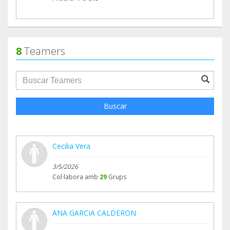
8
Teamers
groupProfile.searchForm.search.text???
Buscar
Cecilia Vera
3/5/2026
Col·labora amb
29
Grups
ANA GARCIA CALDERON